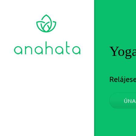
Yoga
Relájese
ÚNA