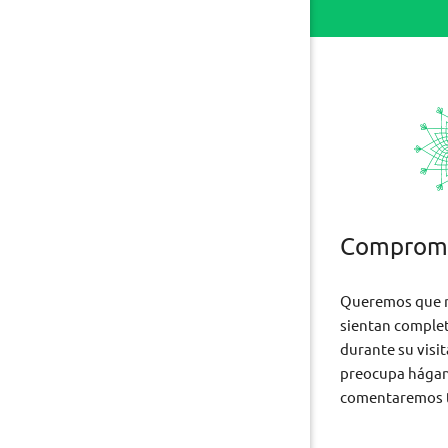
Compromi
Queremos que n
sientan comple
durante su visit
preocupa hágan
comentaremos t