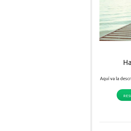
Ha
Aquí va la descr
RES